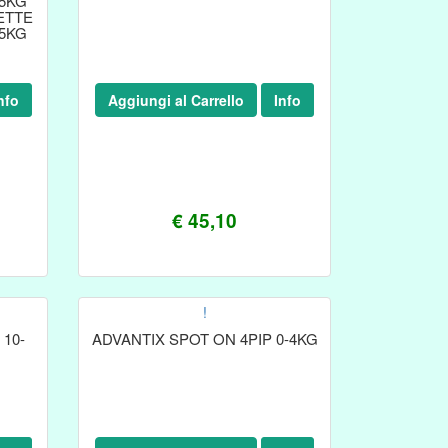
25KG
ETTE
25KG
nfo
Aggiungi al Carrello
Info
€ 45,10
!
 10-
ADVANTIX SPOT ON 4PIP 0-4KG