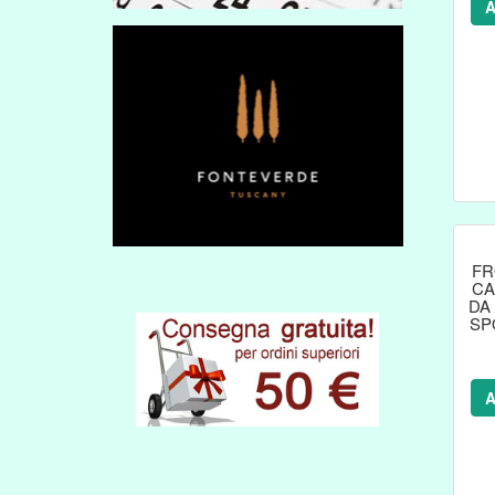
A
FR
CA
DA
SP
A