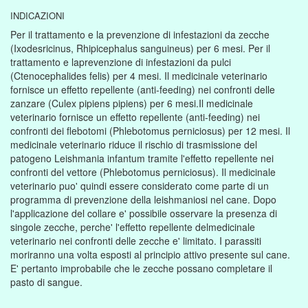
INDICAZIONI
Per il trattamento e la prevenzione di infestazioni da zecche
(Ixodesricinus, Rhipicephalus sanguineus) per 6 mesi. Per il
trattamento e laprevenzione di infestazioni da pulci
(Ctenocephalides felis) per 4 mesi. Il medicinale veterinario
fornisce un effetto repellente (anti-feeding) nei confronti delle
zanzare (Culex pipiens pipiens) per 6 mesi.Il medicinale
veterinario fornisce un effetto repellente (anti-feeding) nei
confronti dei flebotomi (Phlebotomus perniciosus) per 12 mesi. Il
medicinale veterinario riduce il rischio di trasmissione del
patogeno Leishmania infantum tramite l'effetto repellente nei
confronti del vettore (Phlebotomus perniciosus). Il medicinale
veterinario puo' quindi essere considerato come parte di un
programma di prevenzione della leishmaniosi nel cane. Dopo
l'applicazione del collare e' possibile osservare la presenza di
singole zecche, perche' l'effetto repellente delmedicinale
veterinario nei confronti delle zecche e' limitato. I parassiti
moriranno una volta esposti al principio attivo presente sul cane.
E' pertanto improbabile che le zecche possano completare il
pasto di sangue.