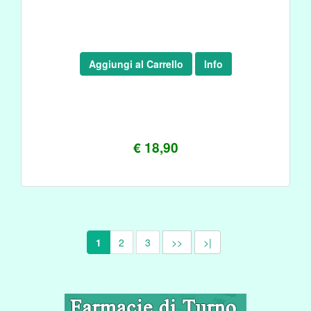
Aggiungi al Carrello
Info
€ 18,90
1
2
3
>>
>|