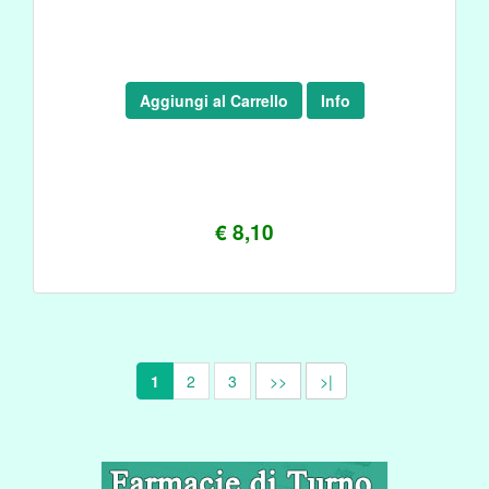
Aggiungi al Carrello
Info
€ 8,10
1
2
3
>>
>|