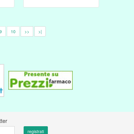
9
10
>>
>|
tter