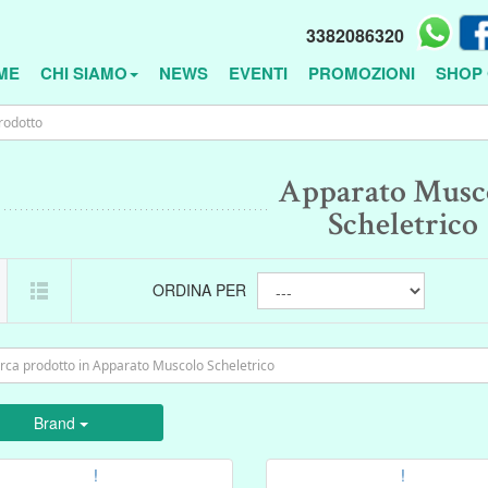
3382086320
ME
CHI SIAMO
NEWS
EVENTI
PROMOZIONI
SHOP 
Apparato Musc
Scheletrico
ORDINA PER
Brand
!
!