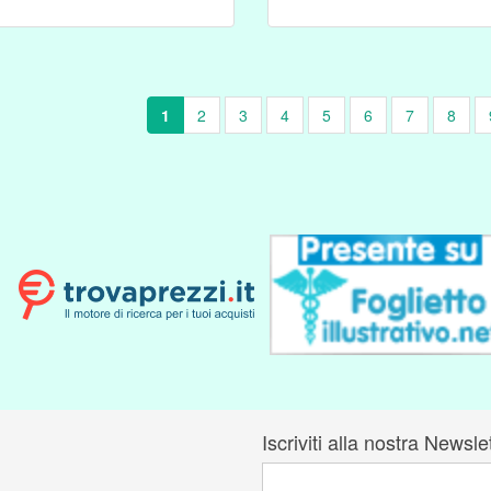
1
2
3
4
5
6
7
8
Iscriviti alla nostra Newsle