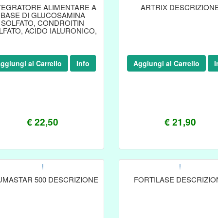
TEGRATORE ALIMENTARE A
ARTRIX DESCRIZION
BASE DI GLUCOSAMINA
SOLFATO, CONDROITIN
LFATO, ACIDO IALURONICO,
ROMELIN FENIX PHARMA
OC.COOP.P.A. - COMBIART
PLUS 20 BUSTE
ggiungi al Carrello
Info
Aggiungi al Carrello
I
€ 22,50
€ 21,90
!
!
UMASTAR 500 DESCRIZIONE
FORTILASE DESCRIZIO