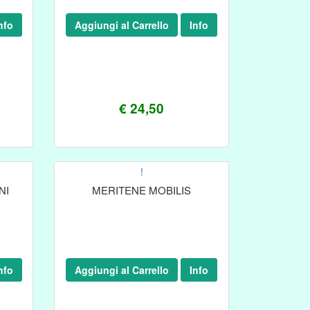
nfo
Aggiungi al Carrello
Info
€ 24,50
!
NI
MERITENE MOBILIS
nfo
Aggiungi al Carrello
Info