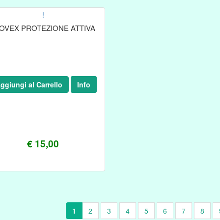
!
OVEX PROTEZIONE ATTIVA
ggiungi al Carrello
Info
€ 15,00
1
2
3
4
5
6
7
8