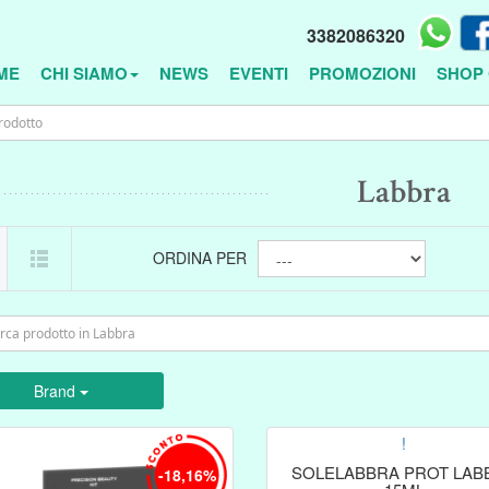
3382086320
ME
CHI SIAMO
NEWS
EVENTI
PROMOZIONI
SHOP 
Labbra
ORDINA PER
Brand
!
SOLELABBRA PROT LAB
-18,16%