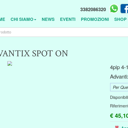
3382086320
ME
CHI SIAMO
NEWS
EVENTI
PROMOZIONI
SHOP 
VANTIX SPOT ON
4pip 4-
Advanti
Per Ques
Disponibil
Riferimen
€ 45,1