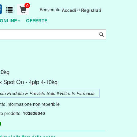
0
Benvenuto
o
Accedi
Registrati
ONLINE
OFFERTE
10kg
x Spot On - 4pip 4-10kg
to Prodotto È Previsto Solo Il Ritiro In Farmacia.
ità:
Informazione non reperibile
to prodotto:
103626040
0