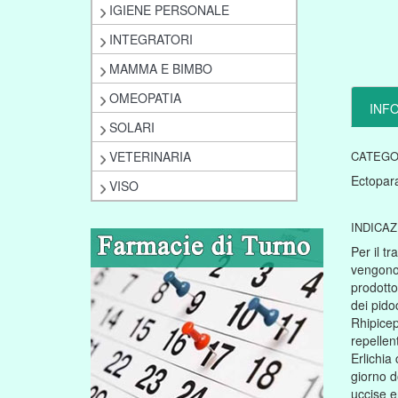
IGIENE PERSONALE
INTEGRATORI
MAMMA E BIMBO
OMEOPATIA
INF
SOLARI
VETERINARIA
CATEGO
Ectoparas
VISO
INDICAZ
Per il t
vengono 
prodotto
dei pido
Rhipicep
repellen
Erlichia 
giorno d
uccise e