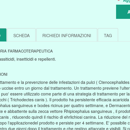
Agg
A
O
SCHEDA
RICHIEDI INFORMAZIONI
TAG
RIA FARMACOTERAPEUTICA
siticidi, insetticidi e repellenti.
IONI
rattamento e la prevenzione delle infestazioni da pulci ( Ctenocephalides 
uccise entro un giorno dal trattamento. Un trattamento previene l'ulteri
 puo' essere utilizzato come parte di una strategia di trattamento per la
cchi ( Trichodectes canis ). Il prodotto ha persistente efficacia acaricida
halus sanguineus e Ixodes ricinus per quattro settimane, e Dermacentor 
te e abbattente sulla zecca vettore Rhipicephalus sanguineus , il prodot
canis , riducendo quindi il rischio di ehrlichiosi canina. La riduzione del 
opo l'applicazionedel prodotto e persiste per 4 settimane. E' possibile
ntro due giorni dopo il trattamento e che restino attaccate e visibili. S