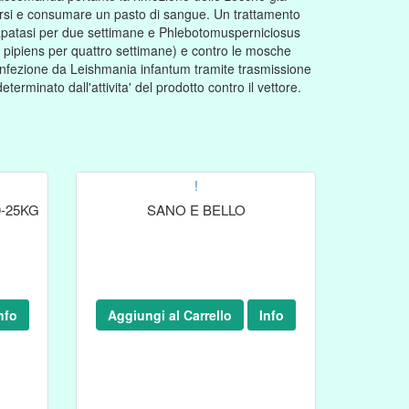
carsi e consumare un pasto di sangue. Un trattamento
s papatasi per due settimane e Phlebotomusperniciosus
 pipiens per quattro settimane) e contro le mosche
i infezione da Leishmania infantum tramite trasmissione
terminato dall'attivita' del prodotto contro il vettore.
!
0-25KG
SANO E BELLO
nfo
Aggiungi al Carrello
Info