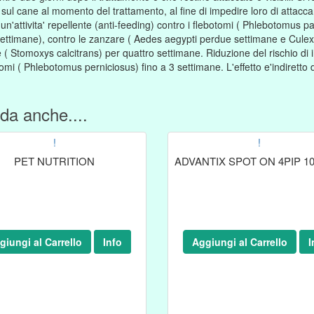
 sul cane al momento del trattamento, al fine di impedire loro di attac
 un'attivita' repellente (anti-feeding) contro i flebotomi ( Phlebotomu
settimane), contro le zanzare ( Aedes aegypti perdue settimane e Culex
e ( Stomoxys calcitrans) per quattro settimane. Riduzione del rischio d
omi ( Phlebotomus perniciosus) fino a 3 settimane. L'effetto e'indiretto de
da anche....
!
!
PET NUTRITION
ADVANTIX SPOT ON 4PIP 1
giungi al Carrello
Info
Aggiungi al Carrello
I