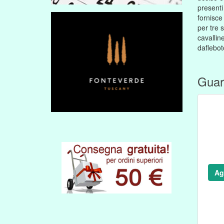
presenti
fornisce
per tre 
cavallin
daflebot
Guar
Ag