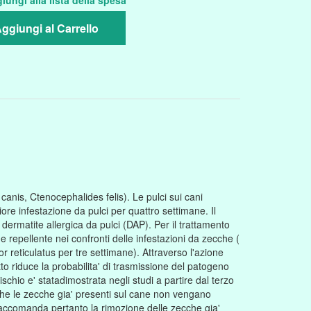
iungi alla lista della spesa
ggiungi al Carrello
canis, Ctenocephalides felis). Le pulci sui cani
ore infestazione da pulci per quattro settimane. Il
 dermatite allergica da pulci (DAP). Per il trattamento
 e repellente nei confronti delle infestazioni da zecche (
reticulatus per tre settimane). Attraverso l'azione
to riduce la probabilita' di trasmissione del patogeno
rischio e' statadimostrata negli studi a partire dal terzo
 che le zecche gia' presenti sul cane non vengano
i raccomanda pertanto la rimozione delle zecche gia'