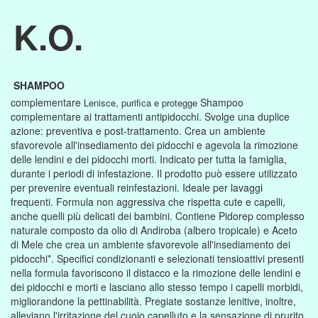
K.O.
SHAMPOO
complementare
Shampoo
Lenisce, purifica e protegge
complementare ai trattamenti antipidocchi. Svolge una duplice
azione: preventiva e post-trattamento. Crea un ambiente
sfavorevole all'insediamento dei pidocchi e agevola la rimozione
delle lendini e dei pidocchi morti. Indicato per tutta la famiglia,
durante i periodi di infestazione. Il prodotto può essere utilizzato
per prevenire eventuali reinfestazioni. Ideale per lavaggi
frequenti. Formula non aggressiva che rispetta cute e capelli,
anche quelli più delicati dei bambini. Contiene Pidorep complesso
naturale composto da olio di Andiroba (albero tropicale) e Aceto
di Mele che crea un ambiente sfavorevole all'insediamento dei
pidocchi*. Specifici condizionanti e selezionati tensioattivi presenti
nella formula favoriscono il distacco e la rimozione delle lendini e
dei pidocchi e morti e lasciano allo stesso tempo i capelli morbidi,
migliorandone la pettinabilità. Pregiate sostanze lenitive, inoltre,
alleviano l'irritazione del cuoio capelluto e la sensazione di prurito.