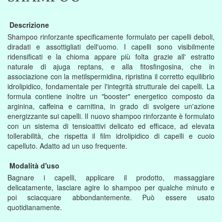
Descrizione
Shampoo rinforzante specificamente formulato per capelli deboli,
diradati e assottigliati dell'uomo. I capelli sono visibilmente
ridensificati e la chioma appare più folta grazie all' estratto
naturale di ajuga reptans, e alla fitosfingosina, che in
associazione con la metilspermidina, ripristina il corretto equilibrio
idrolipidico, fondamentale per l'integrità strutturale dei capelli. La
formula contiene inoltre un "booster" energetico composto da
arginina, caffeina e carnitina, in grado di svolgere un'azione
energizzante sui capelli. Il nuovo shampoo rinforzante è formulato
con un sistema di tensioattivi delicato ed efficace, ad elevata
tollerabilità, che rispetta il film idrolipidico di capelli e cuoio
capelluto. Adatto ad un uso frequente.
Modalità d'uso
Bagnare i capelli, applicare il prodotto, massaggiare
delicatamente, lasciare agire lo shampoo per qualche minuto e
poi sciacquare abbondantemente. Può essere usato
quotidianamente.