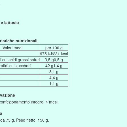
e
 e lattosio
ristiche nutrizionali
Valori medi
per 100 g
975 kJ/231 kcal
 cui acidi grassi saturi
3,5 g0,5 g
atidi cui zuccheri
42 g1,4 g
8,1 g
e
4,4 g
1,1 g
vazione
 confezionamento integro: 4 mesi.
o
 da 75 g. Peso netto: 150 g.