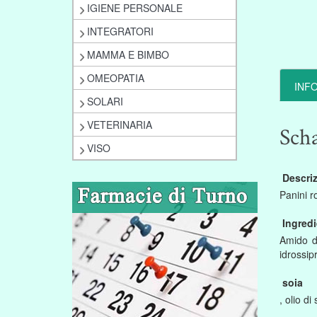
IGIENE PERSONALE
INTEGRATORI
MAMMA E BIMBO
OMEOPATIA
INF
SOLARI
VETERINARIA
Sch
VISO
Descri
Panini ro
Ingredi
Amido di
idrossipr
soia
, olio di