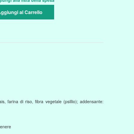
iungi alla lista della spesa
ggiungi al Carrello
 farina di riso, fibra vegetale (psillio); addensante:
ntenere