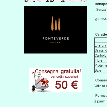
senap
. Senza
glutine
.
Caratte
Energia
Grassi di
Carboidr
Fibre
Protein
Sale
Conser
Validità
Format
2 panini