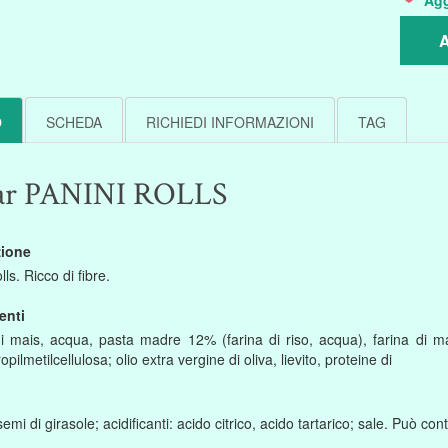
Agg
A
O
SCHEDA
RICHIEDI INFORMAZIONI
TAG
ar PANINI ROLLS
zione
lls. Ricco di fibre.
enti
 mais, acqua, pasta madre 12% (farina di riso, acqua), farina di mais,
opilmetilcellulosa; olio extra vergine di oliva, lievito, proteine di
 semi di girasole; acidificanti: acido citrico, acido tartarico; sale. Può co