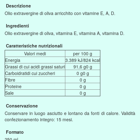
Descrizione
Olio extravergine di oliva arricchito con vitamine E, A, D.
Ingredienti
Olio extravergine di oliva, vitamina E, vitamina A, vitamina D.
Caratteristiche nutrizionali
Valori medi
per 100 g
Energia
3.389 kJ/824 kcal
Grassi di cui acidi grassi saturi
91,6 g0 g
Carboidratidi cui zuccheri
0 g0 g
Fibre
0 g
Proteine
0 g
Sale
0 g
Conservazione
Conservare in luogo asciutto e lontano da fonti di calore. Validità
confezionamento integro: 15 mesi.
Formato
250 ml.