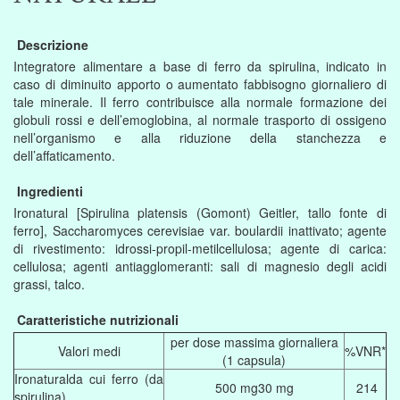
Descrizione
Integratore alimentare a base di ferro da spirulina, indicato in
caso di diminuito apporto o aumentato fabbisogno giornaliero di
tale minerale. Il ferro contribuisce alla normale formazione dei
globuli rossi e dell’emoglobina, al normale trasporto di ossigeno
nell’organismo e alla riduzione della stanchezza e
dell’affaticamento.
Ingredienti
Ironatural [Spirulina platensis (Gomont) Geitler, tallo fonte di
ferro], Saccharomyces cerevisiae var. boulardii inattivato; agente
di rivestimento: idrossi-propil-metilcellulosa; agente di carica:
cellulosa; agenti antiagglomeranti: sali di magnesio degli acidi
grassi, talco.
Caratteristiche nutrizionali
per dose massima giornaliera
Valori medi
%VNR*
(1 capsula)
Ironaturalda cui ferro (da
500 mg30 mg
214
spirulina)