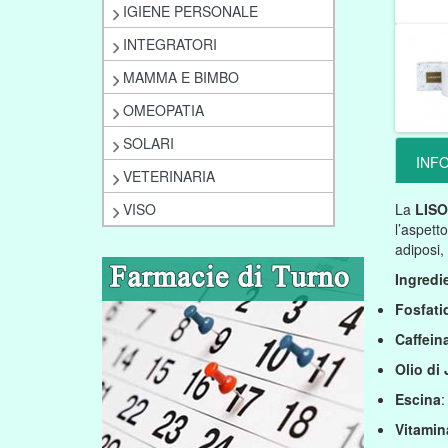
IGIENE PERSONALE
INTEGRATORI
MAMMA E BIMBO
OMEOPATIA
SOLARI
INF
VETERINARIA
VISO
La
LISO
l’aspett
adiposi,
Ingredie
Fosfatid
Caffein
Olio di
Escina
:
Vitamin