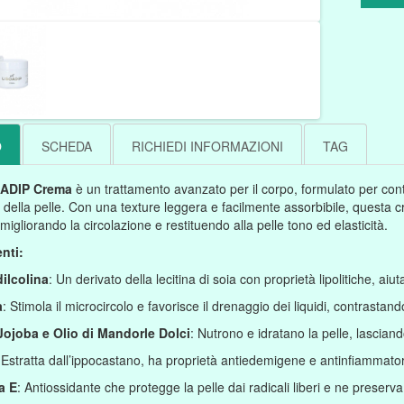
O
SCHEDA
RICHIEDI INFORMAZIONI
TAG
ADIP Crema
è un trattamento avanzato per il corpo, formulato per contra
o della pelle. Con una texture leggera e facilmente assorbibile, questa 
 migliorando la circolazione e restituendo alla pelle tono ed elasticità.
nti:
ilcolina
: Un derivato della lecitina di soia con proprietà lipolitiche, aiuta
a
: Stimola il microcircolo e favorisce il drenaggio dei liquidi, contrastando
 Jojoba e Olio di Mandorle Dolci
: Nutrono e idratano la pelle, lascian
 Estratta dall’ippocastano, ha proprietà antiedemigene e antinfiammatori
a E
: Antiossidante che protegge la pelle dai radicali liberi e ne preserva