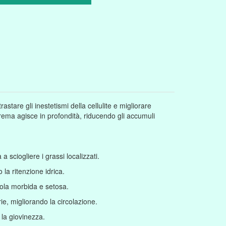
stare gli inestetismi della cellulite e migliorare
crema agisce in profondità, riducendo gli accumuli
 a sciogliere i grassi localizzati.
 la ritenzione idrica.
dola morbida e setosa.
e, migliorando la circolazione.
 la giovinezza.