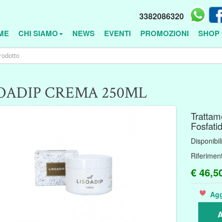
3382086320
ME
CHI SIAMO
NEWS
EVENTI
PROMOZIONI
SHOP 
OADIP CREMA 250ML
Trattam
Fosfatid
Disponibil
Riferimen
€ 46,5
Agg
A