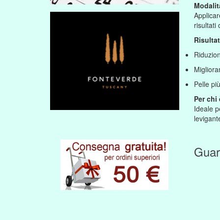
Modalit
Applicar
risultat
Risultat
Riduzion
Migliora
Pelle pi
Per chi 
Ideale p
levigant
Guar