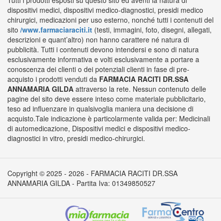
Tutti i prodotti esposti su questo sito ed aventi la natura di
dispositivi medici, dispositivi medico-diagnostici, presidi medico
chirurgici, medicazioni per uso esterno, nonché tutti i contenuti del
sito
/www.farmaciaraciti.it
(testi, immagini, foto, disegni, allegati,
descrizioni e quant’altro) non hanno carattere né natura di
pubblicità. Tutti i contenuti devono intendersi e sono di natura
esclusivamente informativa e volti esclusivamente a portare a
conoscenza dei clienti o dei potenziali clienti in fase di pre-
acquisto i prodotti venduti da
FARMACIA RACITI DR.SSA
ANNAMARIA GILDA
attraverso la rete. Nessun contenuto delle
pagine del sito deve essere inteso come materiale pubblicitario,
teso ad influenzare in qualsivoglia maniera una decisione di
acquisto.Tale indicazione è particolarmente valida per: Medicinali
di automedicazione, Dispositivi medici e dispositivi medico-
diagnostici in vitro, presidi medico-chirurgici.
Copyright © 2025 - 2026 - FARMACIA RACITI DR.SSA
ANNAMARIA GILDA - Partita Iva: 01349850527