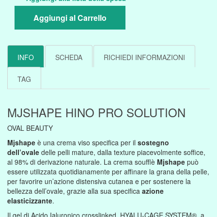
Aggiungi al Carrello
INFO
SCHEDA
RICHIEDI INFORMAZIONI
TAG
MJSHAPE HINO PRO SOLUTION
OVAL BEAUTY
Mjshape
è una crema viso specifica per il
sostegno
dell’ovale
delle pelli mature, dalla texture piacevolmente soffice,
al 98% di derivazione naturale. La crema soufflè
Mjshape
può
essere utilizzata quotidianamente per affinare la grana della pelle,
per favorire un’azione distensiva cutanea e per sostenere la
bellezza dell’ovale, grazie alla sua specifica
azione
elasticizzante
.
Il gel di Acido Ialuronico crosslinked, HYALU-CAGE SYSTEM®, a