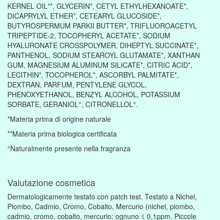
KERNEL OIL**, GLYCERIN*, CETYL ETHYLHEXANOATE*,
DICAPRYLYL ETHER*, CETEARYL GLUCOSIDE*,
BUTYROSPERMUM PARKII BUTTER*, TRIFLUOROACETYL
TRIPEPTIDE-2, TOCOPHERYL ACETATE*, SODIUM
HYALURONATE CROSSPOLYMER, DIHEPTYL SUCCINATE*,
PANTHENOL, SODIUM STEAROYL GLUTAMATE*, XANTHAN
GUM, MAGNESIUM ALUMINUM SILICATE*, CITRIC ACID*,
LECITHIN*, TOCOPHEROL*, ASCORBYL PALMITATE*,
DEXTRAN, PARFUM, PENTYLENE GLYCOL,
PHENOXYETHANOL, BENZYL ALCOHOL, POTASSIUM
SORBATE, GERANIOL°, CITRONELLOL°.
*Materia prima di origine naturale
**Materia prima biologica certificata
°Naturalmente presente nella fragranza
Valutazione cosmetica
Dermatologicamente testato con patch test. Testato a Nichel,
Piombo, Cadmio, Cromo, Cobalto, Mercurio (nichel, piombo,
cadmio, cromo, cobalto, mercurio: ognuno ≤ 0,1ppm. Piccole