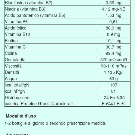
Riboflavina (vitamina B2)
0,56 mg
Niacina (vitamina B3)
4,12 mg-NE
Acido pantotenico (vitamina B5)
1,53 mg
Vitamina B6
0,61
Acido folico
80,9 mg
Vitamina B12
0,9 mg
Biotina
10,1 mg
Vitamina C
30,7 mg
Colina
99,4 mg
Osmolarità
570 mOsmol/l
Viscosità
90-110 mPas
Densità
1.135 Kg/l
Acqua
63 g
kcal totali/gN
107
kcal nP/gN
81
Distribuzione
24 En %35
calorica Proteine Grassi Carboidrati
En%41 En%
Modalità d'uso
1-2 bottiglie al giorno o secondo prescrizione medica.