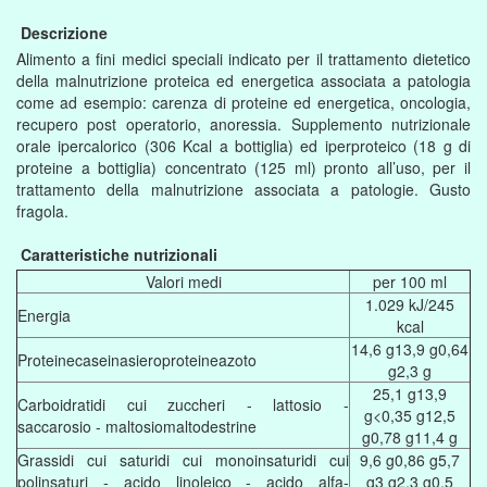
Descrizione
Alimento a fini medici speciali indicato per il trattamento dietetico
della malnutrizione proteica ed energetica associata a patologia
come ad esempio: carenza di proteine ed energetica, oncologia,
recupero post operatorio, anoressia. Supplemento nutrizionale
orale ipercalorico (306 Kcal a bottiglia) ed iperproteico (18 g di
proteine a bottiglia) concentrato (125 ml) pronto all’uso, per il
trattamento della malnutrizione associata a patologie. Gusto
fragola.
Caratteristiche nutrizionali
Valori medi
per 100 ml
1.029 kJ/245
Energia
kcal
14,6 g13,9 g0,64
Proteinecaseinasieroproteineazoto
g2,3 g
25,1 g13,9
Carboidratidi cui zuccheri - lattosio -
g<0,35 g12,5
saccarosio - maltosiomaltodestrine
g0,78 g11,4 g
Grassidi cui saturidi cui monoinsaturidi cui
9,6 g0,86 g5,7
polinsaturi - acido linoleico - acido alfa-
g3 g2,3 g0,5