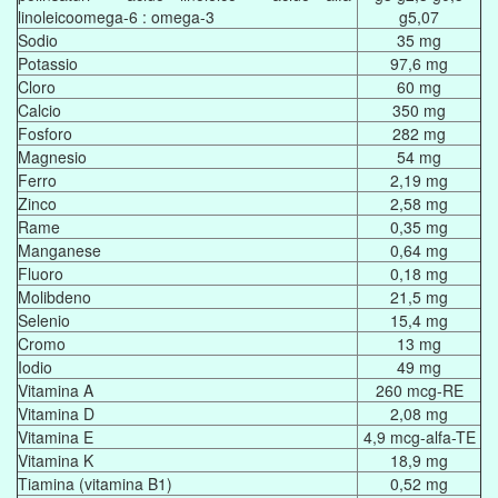
linoleicoomega-6 : omega-3
g5,07
Sodio
35 mg
Potassio
97,6 mg
Cloro
60 mg
Calcio
350 mg
Fosforo
282 mg
Magnesio
54 mg
Ferro
2,19 mg
Zinco
2,58 mg
Rame
0,35 mg
Manganese
0,64 mg
Fluoro
0,18 mg
Molibdeno
21,5 mg
Selenio
15,4 mg
Cromo
13 mg
Iodio
49 mg
Vitamina A
260 mcg-RE
Vitamina D
2,08 mg
Vitamina E
4,9 mcg-alfa-TE
Vitamina K
18,9 mg
Tiamina (vitamina B1)
0,52 mg