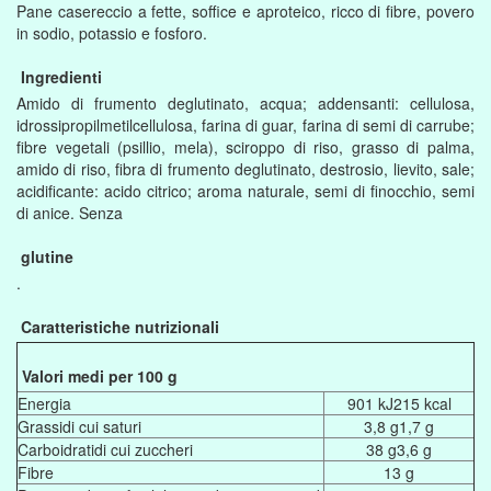
Pane casereccio a fette, soffice e aproteico, ricco di fibre, povero
in sodio, potassio e fosforo.
Ingredienti
Amido di frumento deglutinato, acqua; addensanti: cellulosa,
idrossipropilmetilcellulosa, farina di guar, farina di semi di carrube;
fibre vegetali (psillio, mela), sciroppo di riso, grasso di palma,
amido di riso, fibra di frumento deglutinato, destrosio, lievito, sale;
acidificante: acido citrico; aroma naturale, semi di finocchio, semi
di anice. Senza
glutine
.
Caratteristiche nutrizionali
Valori medi per 100 g
Energia
901 kJ215 kcal
Grassidi cui saturi
3,8 g1,7 g
Carboidratidi cui zuccheri
38 g3,6 g
Fibre
13 g