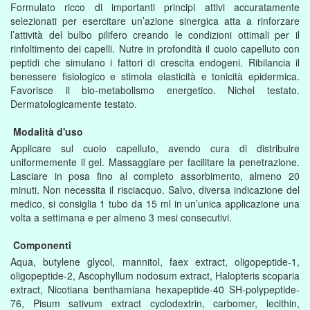
Formulato ricco di importanti principi attivi accuratamente
selezionati per esercitare un’azione sinergica atta a rinforzare
l’attività del bulbo pilifero creando le condizioni ottimali per il
rinfoltimento dei capelli. Nutre in profondità il cuoio capelluto con
peptidi che simulano i fattori di crescita endogeni. Ribilancia il
benessere fisiologico e stimola elasticità e tonicità epidermica.
Favorisce il bio-metabolismo energetico. Nichel testato.
Dermatologicamente testato.
Modalità d'uso
Applicare sul cuoio capelluto, avendo cura di distribuire
uniformemente il gel. Massaggiare per facilitare la penetrazione.
Lasciare in posa fino al completo assorbimento, almeno 20
minuti. Non necessita il risciacquo. Salvo, diversa indicazione del
medico, si consiglia 1 tubo da 15 ml in un’unica applicazione una
volta a settimana e per almeno 3 mesi consecutivi.
Componenti
Aqua, butylene glycol, mannitol, faex extract, oligopeptide-1,
oligopeptide-2, Ascophyllum nodosum extract, Halopteris scoparia
extract, Nicotiana benthamiana hexapeptide-40 SH-polypeptide-
76, Pisum sativum extract cyclodextrin, carbomer, lecithin,