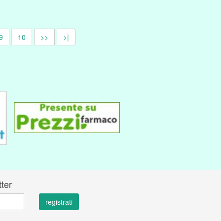
9
10
>>
>|
tter