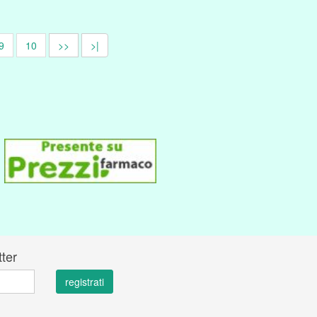
9
10
>>
>|
tter