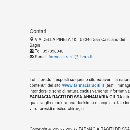
Contatti
VIA DELLA PINETA,10 - 53040 San Casciano dei
Bagni
Tel: 057858048
E-mail:
farmacia.raciti@libero.it
Tutti i prodotti esposti su questo sito ed aventi la natur
contenuti del sito
/www.farmaciaraciti.it
(testi, immagi
intendersi e sono di natura esclusivamente informativa e
FARMACIA RACITI DR.SSA ANNAMARIA GILDA
attr
qualsivoglia maniera una decisione di acquisto.Tale ind
vitro, presidi medico-chirurgici.
Copyright © 2025 - 2026 - FARMACIA RACITI DR.SSA