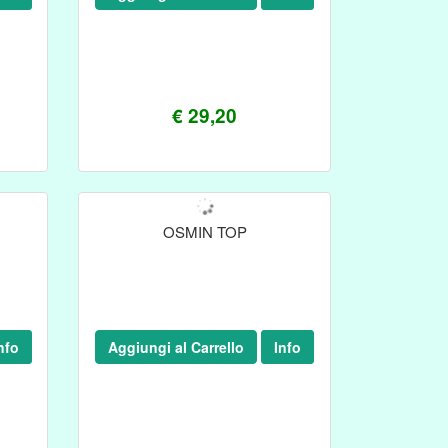
€ 29,20
OSMIN TOP
nfo
Aggiungi al Carrello
Info