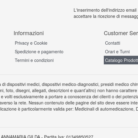
L'inserimento dell'indirizzo email
accettare la ricezione di messagg
Informazioni
Customer Ser
Privacy e Cookie
Contatti
Spedizione e pagamento
Orari e Turni
Termini e condizioni
Catalogo Prodott
a di dispositivi medici, dispositivi medico-diagnostici, presidi medico chi
ni, foto, disegni, allegati, descrizioni e quant’altro) non hanno carattere
 volti esclusivamente a portare a conoscenza dei clienti o dei potenziali 
averso la rete. Nessun contenuto delle pagine del sito deve essere inte
icazione è particolarmente valida per: Medicinali di automedicazione, Dis
 ANNAMARIA GILDA - Partita Iva: 01349850527