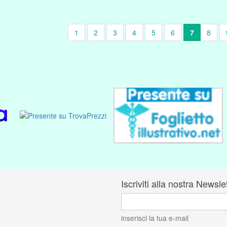
1
2
3
4
5
6
7
8
Iscriviti alla nostra Newsle
inserisci la tua e-mail