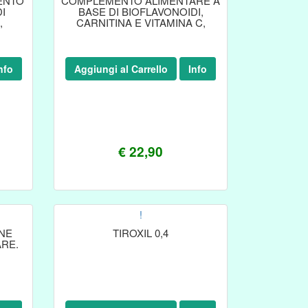
ENTO
COMPLEMENTO ALIMENTARE A
I
BASE DI BIOFLAVONOIDI,
,
CARNITINA E VITAMINA C,
 DA
INDICATO NEI CASI
nfo
Aggiungi al Carrello
Info
€ 22,90
!
NE
TIROXIL 0,4
RE.