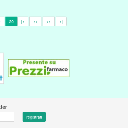
9
20
|<
<<
>>
>|
tter