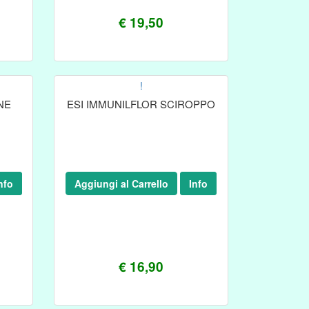
€ 19,50
!
NE
ESI IMMUNILFLOR SCIROPPO
nfo
Aggiungi al Carrello
Info
€ 16,90