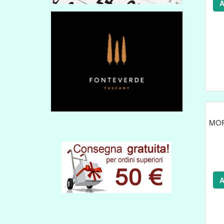
A
MOR
A