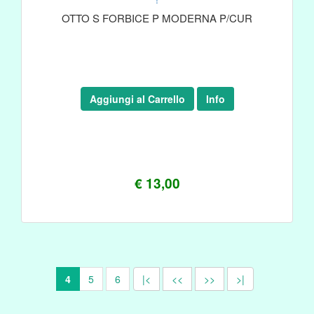
OTTO S FORBICE P MODERNA P/CUR
Aggiungi al Carrello
Info
€ 13,00
4
5
6
|<
<<
>>
>|