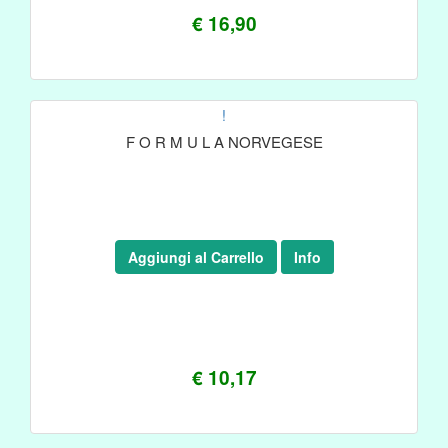
€ 16,90
!
F O R M U L A NORVEGESE
Aggiungi al Carrello
Info
€ 10,17