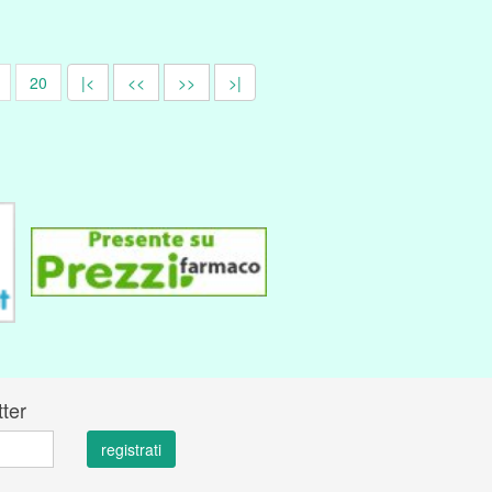
20
|<
<<
>>
>|
tter