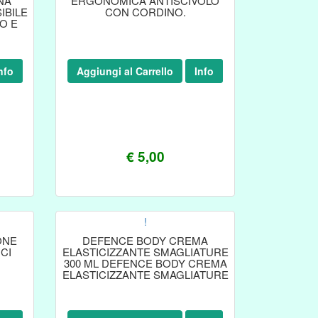
NA
ERGONOMICA ANTISCIVOLO
IBILE
CON CORDINO.
O E
A
nfo
Aggiungi al Carrello
Info
€ 5,00
!
ONE
DEFENCE BODY CREMA
CI
ELASTICIZZANTE SMAGLIATURE
300 ML DEFENCE BODY CREMA
ELASTICIZZANTE SMAGLIATURE
300 ML