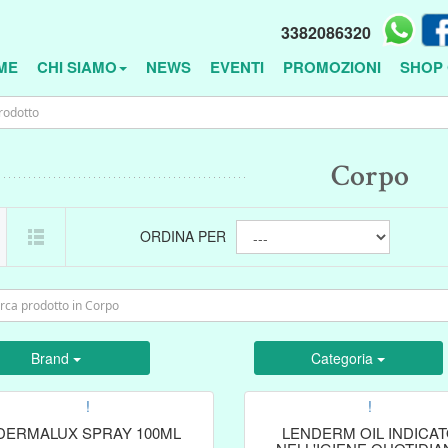
3382086320
ME
CHI SIAMO
NEWS
EVENTI
PROMOZIONI
SHOP 
Corpo
ORDINA PER
Brand
Categoria
!
!
DERMALUX SPRAY 100ML
LENDERM OIL INDICA