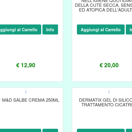
NELL'IGIENE QUOTIDIA
DELLA CUTE SECCA, SENS
ED ATOPICA DELL'ADULT
DEL BAMBINO. LA SU
ggiungi al Carrello
Info
Aggiungi al Carrello
I
€ 12,90
€ 20,00
!
!
1 M&D SALBE CREMA 250ML
DERMATIX GEL DI SILIC
TRATTAMENTO CICATRI