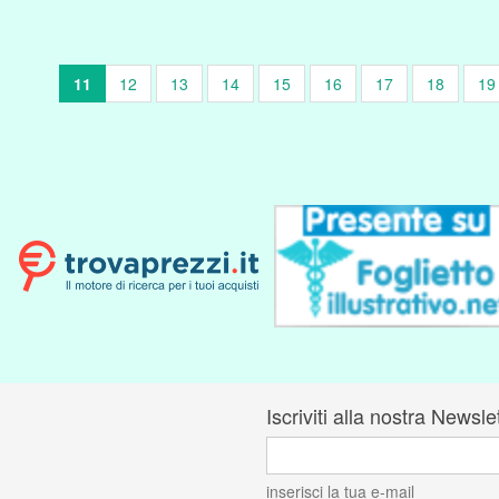
11
12
13
14
15
16
17
18
19
Iscriviti alla nostra Newsle
inserisci la tua e-mail