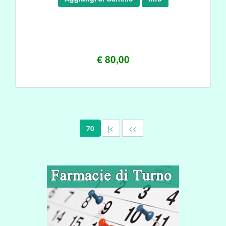
€ 80,00
70
|<
<<