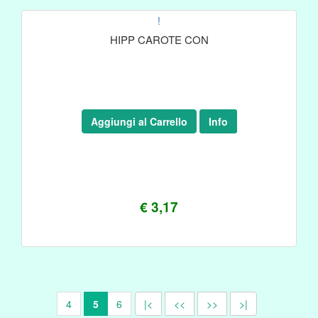
!
HIPP CAROTE CON
Aggiungi al Carrello
Info
€ 3,17
4
5
6
|<
<<
>>
>|