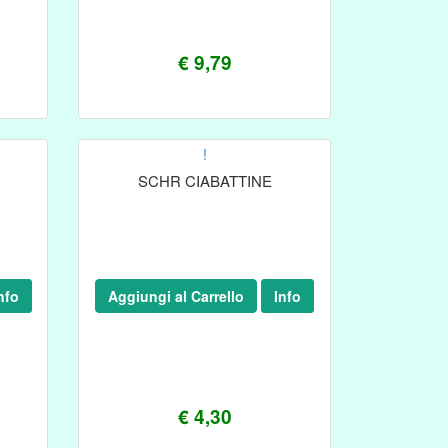
€ 9,79
!
SCHR CIABATTINE
nfo
Aggiungi al Carrello
Info
€ 4,30