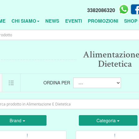
3382086320
ME
CHI SIAMO
NEWS
EVENTI
PROMOZIONI
SHOP 
Alimentazione
Dietetica
ORDINA PER
Brand
Categoria
!
!