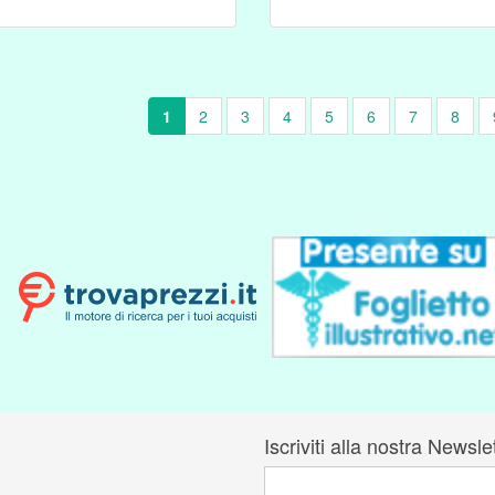
1
2
3
4
5
6
7
8
Iscriviti alla nostra Newsle