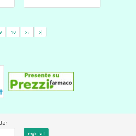
9
10
>>
>|
tter